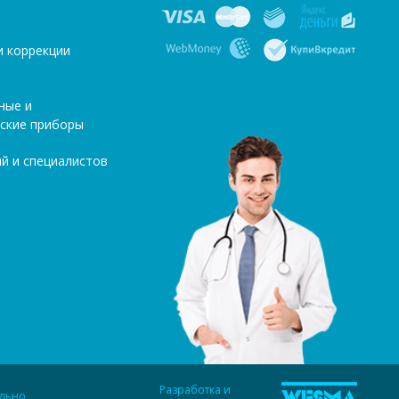
и коррекции
ные и
ские приборы
й и специалистов
Разработка и
ельно