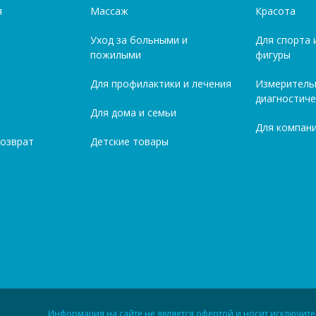
я
Массаж
Красота
Уход за больными и
Для спорта 
пожилыми
фигуры
Для профилактики и лечения
Измеритель
диагностиче
Для дома и семьи
Для компани
возврат
Детские товары
Информация на сайте не является офертой и носит исключит