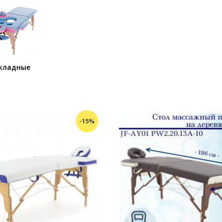
кладные
-15%