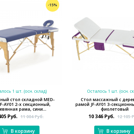
-15%
лось 1 шт. (осн. склад)
Осталось 1 шт. (осн. с
ный стол складной MED-
Стол массажный с дере
F-AY01 2-х секционный,
рамой JF-AY01 3-секционн
евянная рама, сини...
фиолетовый
405
Руб.
10 346
Руб.
11 004
Руб.
12 105
Р
В корзину
В корзину