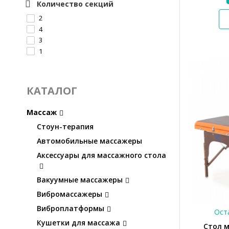
Количество секций
Кремовый-коричневый
2
Мокко
4
Белый/голубой
3
Синий-белый
1
Кремовый/коричневый
КАТАЛОГ
Массаж
Стоун-терапия
Автомобильные массажеры
Аксессуары для массажного стола
Вакуумные массажеры
Вибромассажеры
Виброплатформы
Оста
Кушетки для массажа
Стол 