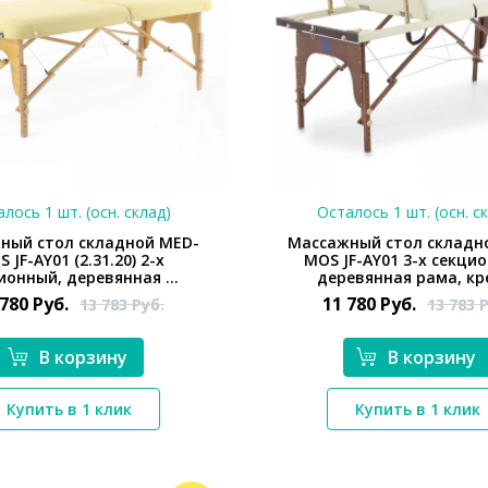
лось 1 шт. (осн. склад)
Осталось 1 шт. (осн. с
ный стол складной MED-
Массажный стол складн
 JF-AY01 (2.31.20) 2-х
MOS JF-AY01 3-х секци
ионный, деревянная ...
деревянная рама, кре
 780
Руб.
11 780
Руб.
13 783
Руб.
13 783
Р
В корзину
В корзину
*}
*}
Купить в 1 клик
Купить в 1 клик