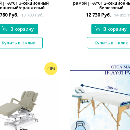
 JF-AY01 3-секционный
рамой JF-AY01 2-секционн
ричневый/оранжевый
бирюзовый
 780
Руб.
12 730
Руб.
13 783
Руб.
14 895
Р
В корзину
В корзину
*}
*}
Купить в 1 клик
Купить в 1 клик
-15%