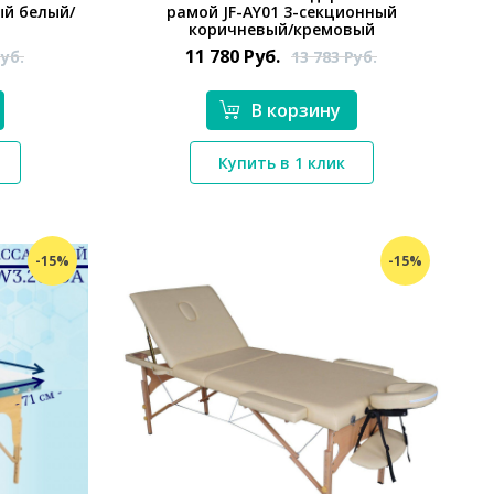
ый белый/
рамой JF-AY01 3-секционный
коричневый/кремовый
11 780
Руб.
уб.
13 783
Руб.
В корзину
*}
Купить в 1 клик
-15%
-15%