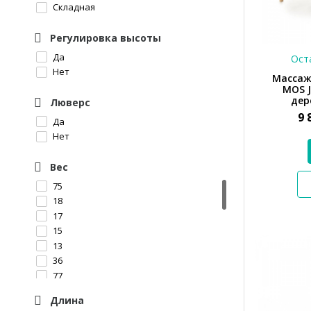
Складная
Регулировка высоты
Да
Оста
Нет
Массаж
MOS J
дер
Люверс
9 
Да
Нет
Вес
75
18
17
15
13
36
77
35 кг
Длина
34