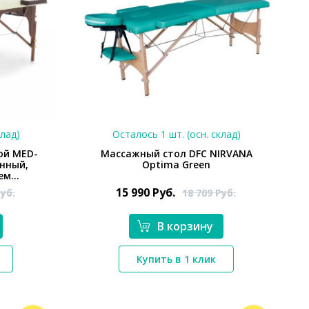
клад)
Осталось 1 шт. (осн. склад)
ой MED-
Массажный стол DFC NIRVANA
онный,
Optima Green
м...
15 990
Руб.
уб.
18 709
Руб.
В корзину
*}
Купить в 1 клик