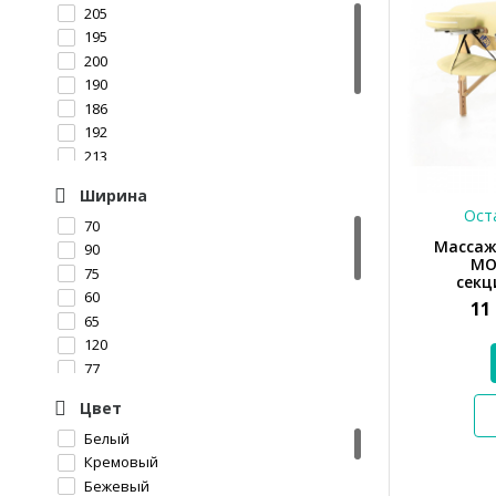
205
60
195
25
200
17 кг
190
24
186
35
192
80
213
36,4
213-225 см
13 кг
Ширина
216
60 кг
Оста
70
227
33 кг
Массаж
90
212
77.5 кг
MOS
75
секц
60
11
65
120
77
71
Цвет
99
Белый
97
Кремовый
91
Бежевый
91 см