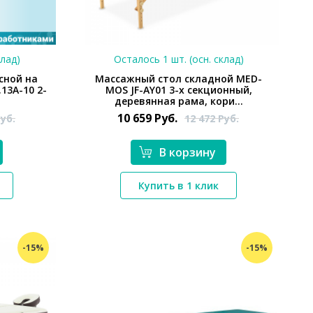
клад)
Осталось 1 шт. (осн. склад)
сной на
Массажный стол складной MED-
13A-10 2-
MOS JF-AY01 3-х секционный,
деревянная рама, кори...
10 659
Руб.
уб.
12 472
Руб.
В корзину
*}
Купить в 1 клик
-15%
-15%