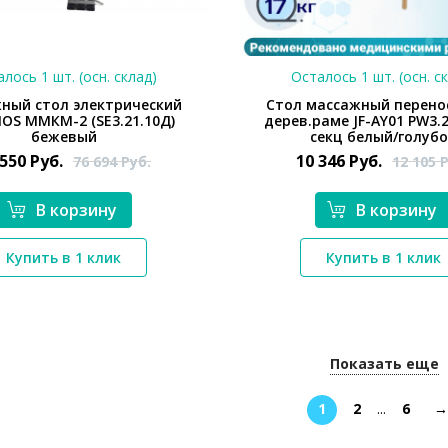
лось 1 шт. (осн. склад)
Осталось 1 шт. (осн. с
ный стол электрический
Стол массажный перено
OS ММКМ-2 (SE3.21.10Д)
дерев.раме JF-AY01 PW3.2
бежевый
секц белый/голуб
 550
Руб.
10 346
Руб.
76 694
Руб.
12 105
Р
В корзину
В корзину
*}
*}
Купить в 1 клик
Купить в 1 клик
Показать еще
1
2
...
6
→