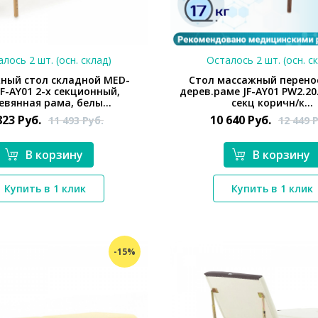
лось 2 шт. (осн. склад)
Осталось 2 шт. (осн. с
ный стол складной MED-
Стол массажный перено
F-AY01 2-х секционный,
дерев.раме JF-AY01 PW2.20.
евянная рама, белы...
секц коричн/к...
823
Руб.
10 640
Руб.
11 493
Руб.
12 449
Р
В корзину
В корзину
*}
*}
Купить в 1 клик
Купить в 1 клик
-15%