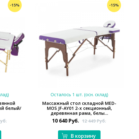
-15%
-15%
клад)
Осталось 1 шт. (осн. склад)
вянной
Массажный стол складной MED-
ый белый/
MOS JF-AY01 2-х секционный,
деревянная рама, белы...
10 640
Руб.
уб.
12 449
Руб.
В корзину