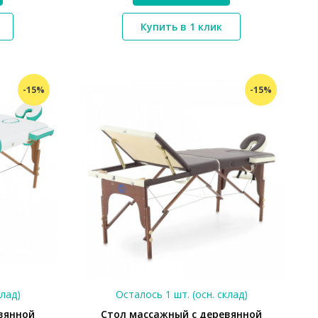
*}
Купить в 1 клик
-15%
-15%
клад)
Осталось 1 шт. (осн. склад)
вянной
Стол массажный с деревянной