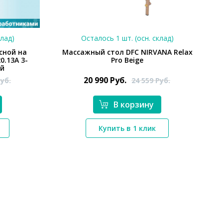
клад)
Осталось 1 шт. (осн. склад)
сной на
Массажный стол DFC NIRVANA Relax
0.13A 3-
Pro Beige
ой
20 990
Руб.
уб.
24 559
Руб.
В корзину
*}
Купить в 1 клик