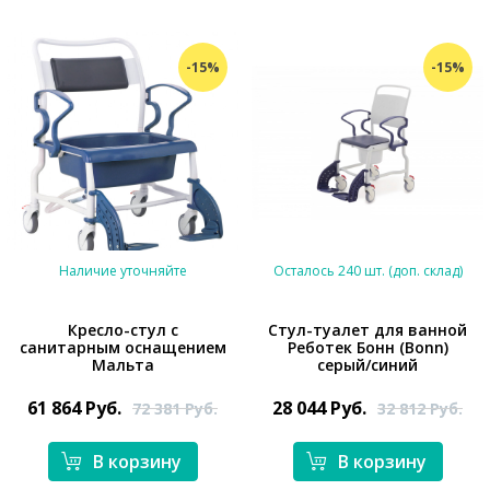
-15%
-15%
Наличие уточняйте
Осталось 240 шт. (доп. склад)
Кресло-стул с
Стул-туалет для ванной
санитарным оснащением
Реботек Бонн (Bonn)
*}
Мальта
серый/синий
*}
61 864
Руб.
28 044
Руб.
72 381
Руб.
32 812
Руб.
В корзину
В корзину