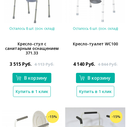
Осталось 8 шт. (осн. склад)
Осталось 6 шт. (осн. склад)
Кресло-стул с
Кресло-туалет WC100
санитарным оснащением
371.33
*}
*}
3 515
Руб.
4 140
Руб.
4 113
Руб.
4 844
Руб.
В корзину
В корзину
Купить в 1 клик
Купить в 1 клик
-15%
-15%