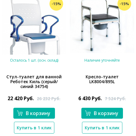
-15%
-15%
Осталось 1 шт. (осн. склад)
Наличие уточняйте
Стул-туалет для ванной
Кресло-туалет
Реботек Киль (серый/
LK8004/895L
*}
синий 34754)
22 420
Руб.
6 430
Руб.
26 232
Руб.
7 524
Руб.
В корзину
В корзину
*}
Купить в 1 клик
Купить в 1 клик