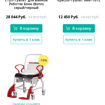
Стул-туалет для ванной
Кресло-туалет HMP-7012
Реботек Бонн (Bonn)
серый/черный
*}
*}
28 044
Руб.
12 450
Руб.
32 812
Руб.
14 567
Руб.
В корзину
В корзину
Купить в 1 клик
Купить в 1 клик
-15%
Наличие уточняйте