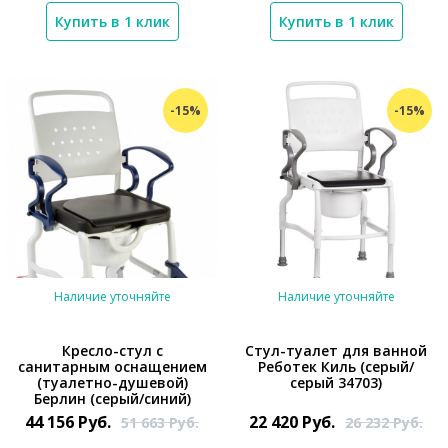
Купить в 1 клик
Купить в 1 клик
-15%
-15%
Наличие уточняйте
Наличие уточняйте
Кресло-стул с
Стул-туалет для ванной
санитарным оснащением
Реботек Киль (серый/
(туалетно-душевой)
серый 34703)
*}
Берлин (серый/синий)
44 156
Руб.
22 420
Руб.
51 663
Руб.
26 232
Руб.