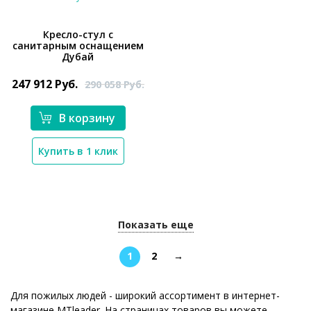
Кресло-стул с
санитарным оснащением
Дубай
*}
247 912
Руб.
290 058
Руб.
В корзину
Купить в 1 клик
Показать еще
1
2
→
Для пожилых людей - широкий ассортимент в интернет-
магазине MTleader. На страницах товаров вы можете