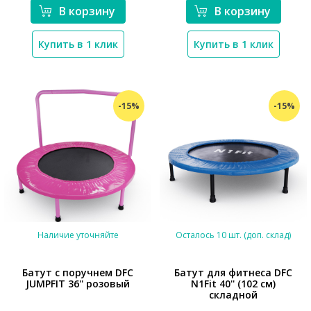
В корзину
В корзину
Купить в 1 клик
Купить в 1 клик
-15%
-15%
Наличие уточняйте
Осталось 10 шт. (доп. склад)
Батут с поручнем DFC
Батут для фитнеса DFC
JUMPFIT 36'' розовый
N1Fit 40'' (102 см)
складной
*}
*}