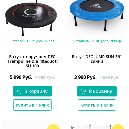
Осталось 1 шт. (осн. склад)
Осталось 10 шт. (доп. склад)
Батут с поручнем DFC
Батут DFC JUMP SUN 36''
Trampoline Dia 40&quot;
синий
SLL100
*}
*}
5 990
Руб.
3 990
Руб.
7 009
Руб.
4 669
Руб.
В корзину
В корзину
Купить в 1 клик
Купить в 1 клик