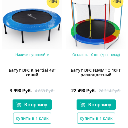
-15%
-15%
Наличие уточняйте
Осталось 10 шт. (доп. склад)
Батут DFC Kinertial 48''
Батут DFC FEMMTO 10FT
синий
разноцветный
*}
*}
3 990
Руб.
22 490
Руб.
4 669
Руб.
26 314
Руб.
В корзину
В корзину
Купить в 1 клик
Купить в 1 клик