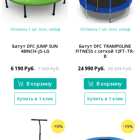
Осталось 1 шт. (осн. склад)
Осталось 1 шт. (осн. склад)
Батут DFC JUMP SUN
Батут DFC TRAMPOLINE
48INCH-JS-LG
FITNESS с сеткой 12FT-TR-
B
*}
*}
6 190
Руб.
24 990
Руб.
7 243
Руб.
29 239
Руб.
В корзину
В корзину
Купить в 1 клик
Купить в 1 клик
-15%
-15%