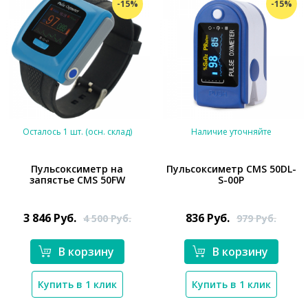
-15%
-15%
Осталось 1 шт. (осн. склад)
Наличие уточняйте
Пульсоксиметр на
Пульсоксиметр CMS 50DL-
запястье CMS 50FW
S-00P
*}
*}
3 846
Руб.
836
Руб.
4 500
Руб.
979
Руб.
В корзину
В корзину
Купить в 1 клик
Купить в 1 клик