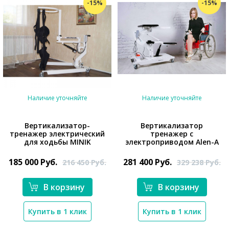
-15%
-15%
Наличие уточняйте
Наличие уточняйте
Вертикализатор-
Вертикализатор
тренажер электрический
тренажер с
*}
для ходьбы MINIK
электроприводом Alen-A
*}
185 000
Руб.
281 400
Руб.
216 450
Руб.
329 238
Руб.
В корзину
В корзину
Купить в 1 клик
Купить в 1 клик