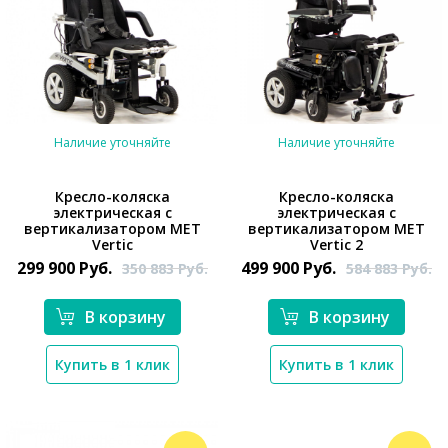
Наличие уточняйте
Наличие уточняйте
Кресло-коляска
Кресло-коляска
электрическая с
электрическая с
вертикализатором MET
вертикализатором MET
*}
*}
Vertic
Vertic 2
299 900
Руб.
499 900
Руб.
350 883
Руб.
584 883
Руб.
В корзину
В корзину
Купить в 1 клик
Купить в 1 клик