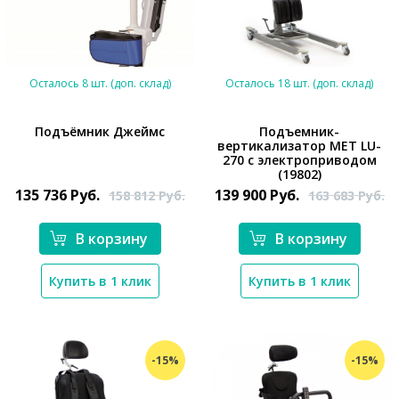
Осталось 8 шт. (доп. склад)
Осталось 18 шт. (доп. склад)
Подъёмник Джеймс
Подъемник-
вертикализатор MET LU-
270 с электроприводом
*}
(19802)
135 736
Руб.
139 900
Руб.
158 812
Руб.
163 683
Руб.
В корзину
В корзину
*}
Купить в 1 клик
Купить в 1 клик
-15%
-15%