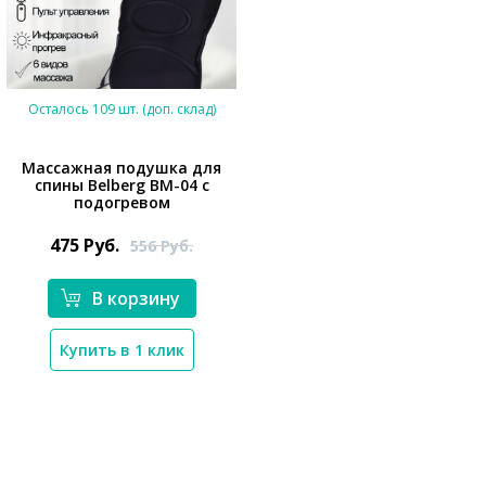
Осталось 109 шт. (доп. склад)
Массажная подушка для
спины Belberg BM-04 с
подогревом
475
Руб.
556
Руб.
*}
В корзину
Купить в 1 клик