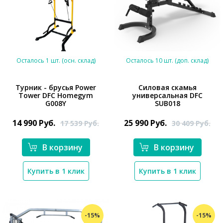
Осталось 1 шт. (осн. склад)
Осталось 10 шт. (доп. склад)
Турник - брусья Power
Силовая скамья
Tower DFC Homegym
универсальная DFC
G008Y
SUB018
*}
*}
14 990
Руб.
25 990
Руб.
17 539
Руб.
30 409
Руб.
В корзину
В корзину
Купить в 1 клик
Купить в 1 клик
-15%
-15%