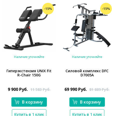
-15%
-15%
Наличие уточняйте
Наличие уточняйте
Гиперэкстензия UNIX Fit
Силовой комплекс DFC
R-Chair 150G
D7005A
*}
*}
9 900
Руб.
69 990
Руб.
11 583
Руб.
81 889
Руб.
В корзину
В корзину
Купить в 1 клик
Купить в 1 клик