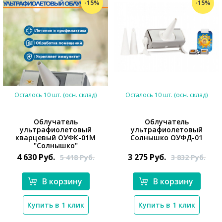
-15%
-15%
Осталось 10 шт. (осн. склад)
Осталось 10 шт. (осн. склад)
Облучатель
Облучатель
ультрафиолетовый
ультрафиолетовый
*}
кварцевый ОУФК-01М
Солнышко ОУФД-01
"Солнышко"
4 630
Руб.
3 275
Руб.
5 418
Руб.
3 832
Руб.
*}
В корзину
В корзину
Купить в 1 клик
Купить в 1 клик