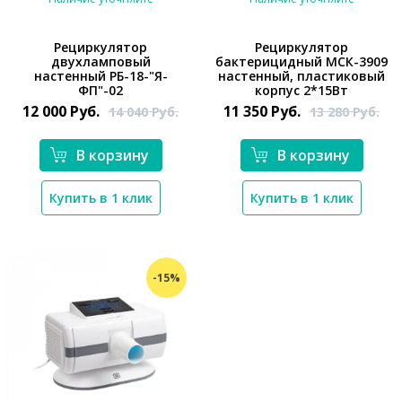
Рециркулятор
Рециркулятор
двухламповый
бактерицидный МСК-3909
настенный РБ-18-"Я-
настенный, пластиковый
*}
ФП"-02
корпус 2*15Вт
12 000
Руб.
11 350
Руб.
14 040
Руб.
13 280
Руб.
*}
В корзину
В корзину
Купить в 1 клик
Купить в 1 клик
-15%