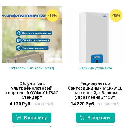
-15%
-15%
Осталось 7 шт. (осн. склад)
Наличие уточняйте
Облучатель
Рециркулятор
ультрафиолетовый
бактерицидный МСК-913Б
кварцевый ОУФк-01 ГЗАС
настенный, с блоком
Стандарт
управления 3*15Вт
4 120
Руб.
14 820
Руб.
4 821
Руб.
17 340
Руб.
*}
*}
В корзину
В корзину