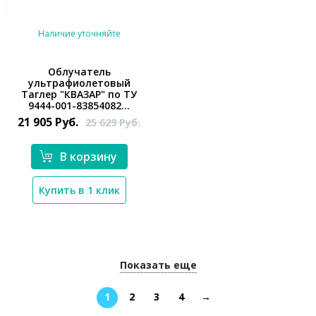
Наличие уточняйте
Облучатель
ультрафиолетовый
Таглер "КВАЗАР" по ТУ
*}
9444-001-83854082...
21 905
Руб.
25 629
Руб.
В корзину
Купить в 1 клик
Показать еще
1
2
3
4
→