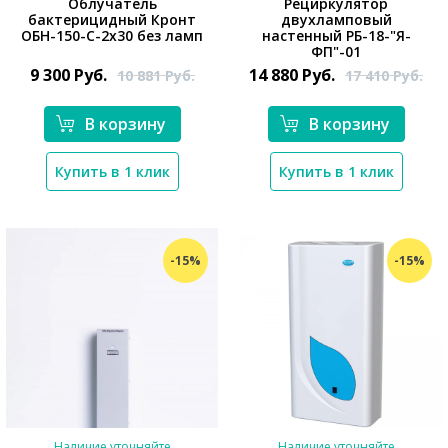
Облучатель
Рециркулятор
бактерицидный Кронт
двухламповый
*}
ОБН-150-С-2x30 без ламп
настенный РБ-18-"Я-
ФП"-01
9 300
Руб.
14 880
Руб.
10 881
Руб.
17 410
Руб.
В корзину
В корзину
*}
Купить в 1 клик
Купить в 1 клик
-15%
-15%
Наличие уточняйте
Наличие уточняйте