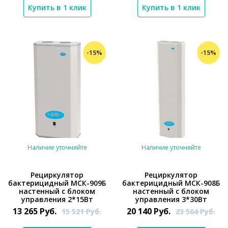
Купить в 1 клик
Купить в 1 клик
-15%
-15%
Наличие уточняйте
Наличие уточняйте
Рециркулятор
Рециркулятор
бактерицидный МСК-909Б
бактерицидный МСК-908Б
настенный с блоком
настенный с блоком
*}
*}
управления 2*15Вт
управления 3*30Вт
13 265
Руб.
20 140
Руб.
15 521
Руб.
23 564
Руб.