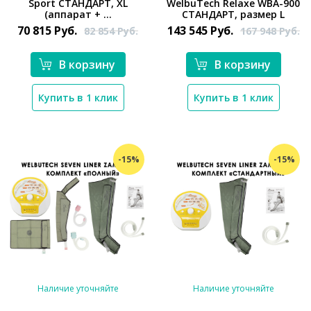
Sport СТАНДАРТ, XL
WelbuTech Relaxe WBA-900
*}
(аппарат + ...
СТАНДАРТ, размер L
70 815
Руб.
143 545
Руб.
82 854
Руб.
167 948
Руб.
В корзину
В корзину
Купить в 1 клик
Купить в 1 клик
-15%
-15%
Наличие уточняйте
Наличие уточняйте