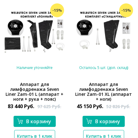
-15%
-15%
Наличие уточняйте
Осталось 5 шт. (доп. склад)
Аппарат для
Аппарат для
лимфодренажа Seven
лимфодренажа Seven
*}
*}
Liner Zam-01 L (аппарат +
Liner Zam-01 XL (аппарат
ноги + рука + пояс)
+ ноги)
83 440
Руб.
45 150
Руб.
97 625
Руб.
52 826
Руб.
В корзину
В корзину
Купить в 1 клик
Купить в 1 клик