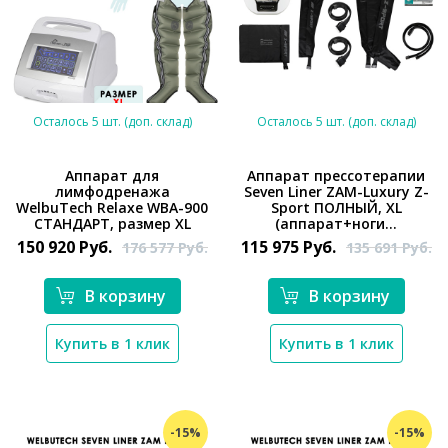
Осталось 5 шт. (доп. склад)
Осталось 5 шт. (доп. склад)
Аппарат для
Аппарат прессотерапии
лимфодренажа
Seven Liner ZAM-Luxury Z-
*}
WelbuTech Relaxe WBA-900
Sport ПОЛНЫЙ, XL
*}
СТАНДАРТ, размер XL
(аппарат+ноги...
150 920
Руб.
115 975
Руб.
176 577
Руб.
135 691
Руб.
В корзину
В корзину
Купить в 1 клик
Купить в 1 клик
-15%
-15%