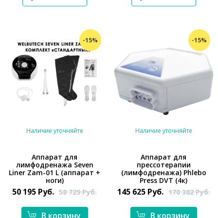
-15%
-15%
Наличие уточняйте
Наличие уточняйте
Аппарат для
Аппарат для
лимфодренажа Seven
прессотерапии
*}
Liner Zam-01 L (аппарат +
(лимфодренажа) Phlebo
*}
ноги)
Press DVT (4к)
50 195
Руб.
145 625
Руб.
58 729
Руб.
170 382
Руб.
В корзину
В корзину