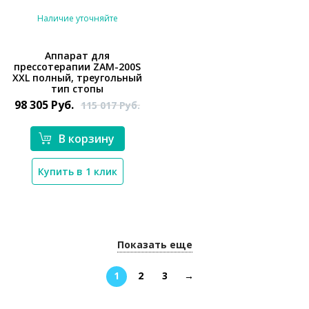
Наличие уточняйте
Аппарат для
прессотерапии ZAM-200S
*}
XXL полный, треугольный
тип стопы
98 305
Руб.
115 017
Руб.
В корзину
Купить в 1 клик
Показать еще
1
2
3
→