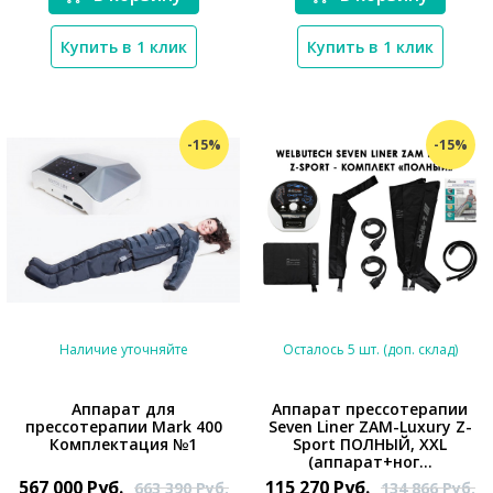
Купить в 1 клик
Купить в 1 клик
-15%
-15%
Наличие уточняйте
Осталось 5 шт. (доп. склад)
Аппарат для
Аппарат прессотерапии
прессотерапии Mark 400
Seven Liner ZAM-Luxury Z-
*}
*}
Комплектация №1
Sport ПОЛНЫЙ, XXL
(аппарат+ног...
567 000
Руб.
115 270
Руб.
663 390
Руб.
134 866
Руб.