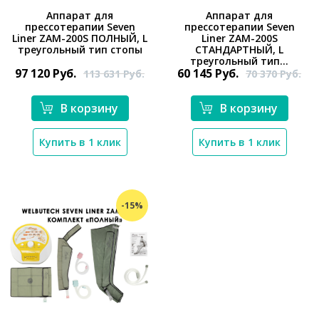
Аппарат для
Аппарат для
прессотерапии Seven
прессотерапии Seven
*}
*}
Liner ZAM-200S ПОЛНЫЙ, L
Liner ZAM-200S
треугольный тип стопы
СТАНДАРТНЫЙ, L
треугольный тип...
97 120
Руб.
60 145
Руб.
113 631
Руб.
70 370
Руб.
В корзину
В корзину
Купить в 1 клик
Купить в 1 клик
-15%