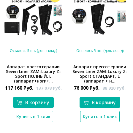
Осталось 5 шт. (доп. склад)
Осталось 5 шт. (доп. склад)
Аппарат прессотерапии
Аппарат прессотерапии
Seven Liner ZAM-Luxury Z-
Seven Liner ZAM-Luxury Z-
*}
*}
Sport ПОЛНЫЙ, L
Sport СТАНДАРТ, L
(аппарат+ноги+...
(аппарат + н...
117 160
Руб.
76 000
Руб.
137 078
Руб.
88 920
Руб.
В корзину
В корзину
Купить в 1 клик
Купить в 1 клик