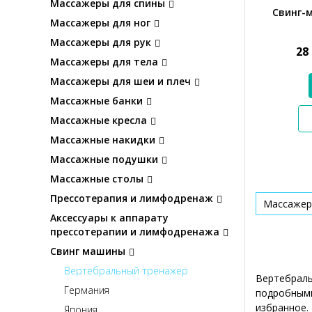
Массажеры для спины
Свинг-
Массажеры для ног
Массажеры для рук
28
Массажеры для тела
Массажеры для шеи и плеч
Массажные банки
Массажные кресла
Массажные накидки
Массажные подушки
Массажные столы
Прессотерапия и лимфодренаж
Массажер
Аксессуары к аппарату
прессотерапии и лимфодренажа
Свинг машины
Вертебральный тренажер
Вертебраль
Германия
подробными
избранное.
Япония