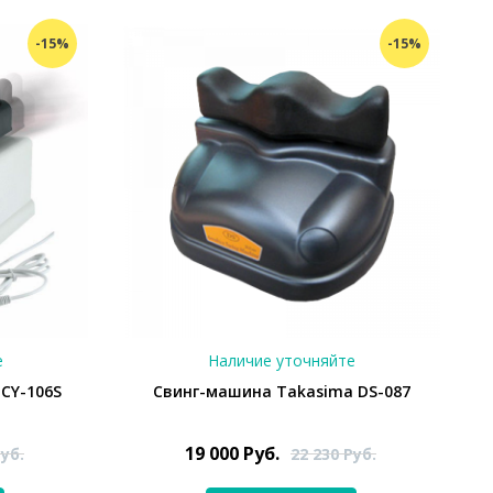
-15%
-15%
е
Наличие уточняйте
CY-106S
Свинг-машина Takasima DS-087
19 000
Руб.
уб.
22 230
Руб.