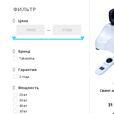
ФИЛЬТР
Цена
—
Бренд
Takasima
Гарантия
2 года
Мощность
Свинг-
20 вт
30 вт
31
40 вт
30 вт