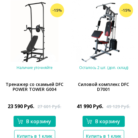
-15%
-15%
Наличие уточняйте
Осталось 2 шт. (доп. склад)
Тренажер со скамьей DFC
Силовой комплекс DFC
POWER TOWER G004
D7001
*}
*}
23 590
Руб.
41 990
Руб.
27 601
Руб.
49 129
Руб.
В корзину
В корзину
Купить в 1 клик
Купить в 1 клик