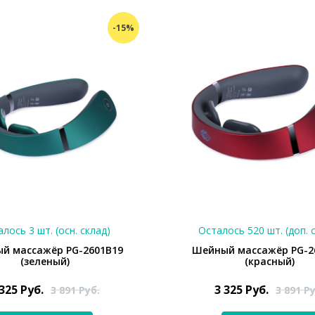
-15%
лось 3 шт. (осн. склад)
Осталось 520 шт. (доп. 
й массажёр PG-2601B19
Шейный массажёр PG-2
(зеленый)
(красный)
 325
Руб.
3 325
Руб.
3 891
Руб.
3 891
Ру