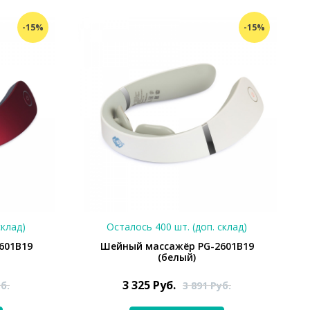
-15%
-15%
склад)
Осталось 400 шт. (доп. склад)
601B19
Шейный массажёр PG-2601B19
(белый)
3 325
Руб.
б.
3 891
Руб.