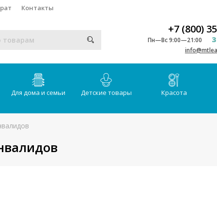
врат
Контакты
+7 (800) 3
З
Пн—Вс 9:00—21:00
info@mtlea
Для дома и семьи
Детские товары
Красота
нвалидов
инвалидов